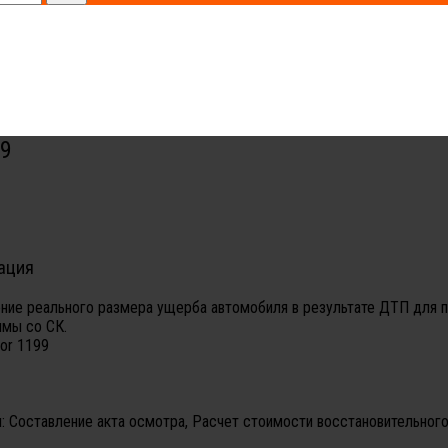
99
ация
ние реального размера ущерба автомобиля в результате ДТП для 
ммы со СК.
lor 1199
:
Составление акта осмотра, Расчет стоимости восстановительного