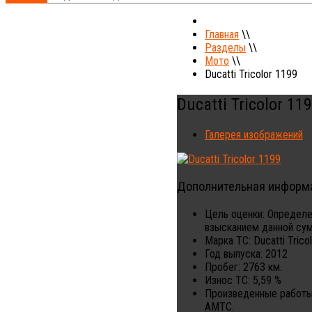
Главная
\\
Разделы
\\
Мото
\\
Ducatti Tricolor 1199
Ducatti Tricolor 11
Галерея изображений
Дополнительная информ
Цель оценки:
Определе
взысканием данной су
Марка ТС:
Ducatti Trico
Год выпуска:
2012
Пробег:
2763 км.
Износ ТС:
5,59 %
Произведенные работы
АМТС.