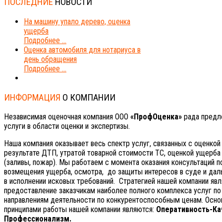
ПОСЛЕДНИЕ
НОВОСТИ
На машину упало дерево, оценка
ущерба
Подробнее ...
Оценка автомобиля для нотариуса в
день обращения
Подробнее ...
ИНФОРМАЦИЯ
О КОМПАНИИ
Независимая оценочная компания ООО
«ПрофОценка»
рада предл
услуги в области оценки и экспертизы.
Наша компания оказывает весь спектр услуг, связанных с оценкой
результате ДТП, утратой товарной стоимости ТС, оценкой ущерб
(заливы, пожар). Мы работаем с момента оказания консультаций 
возмещения ущерба, осмотра, до защиты интересов в суде и да
в исполнении исковых требований. Стратегией нашей компании явл
предоставление заказчикам наиболее полного комплекса услуг по
направлениям деятельности по конкурентоспособным ценам. Осн
принципами работы нашей компании являются:
Оперативность-Ка
Профессионализм.