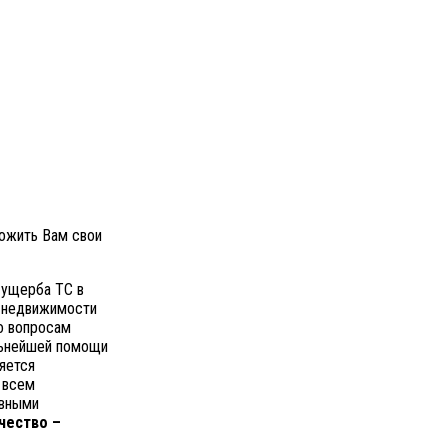
ожить Вам свои
 ущерба ТС в
а недвижимости
по вопросам
льнейшей помощи
яется
 всем
овными
чество –