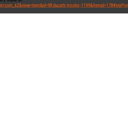
ption=com_k2&view=item&id=98:ducatti-tricolor-1199&Itemid=178#sigPr