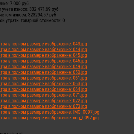
енке:
7 000 руб
 учета износа:
332 471.69 руб
четом износа:
323294,57 руб
ой утраты товарной стоимости:
0
ry online at: