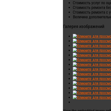
Стоимость услуг по оц
Стоимость ремонта без
Стоимость ремонта с у
Величина дополнительн
Галерея изображений
View the embedded image galle