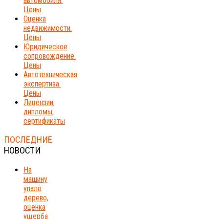
автомобиля.
Цены
Оценка
недвижимости.
Цены
Юридическое
сопровождение.
Цены
Автотехническая
экспертиза.
Цены
Лицензии,
дипломы,
сертификаты
ПОСЛЕДНИЕ
НОВОСТИ
На
машину
упало
дерево,
оценка
ущерба