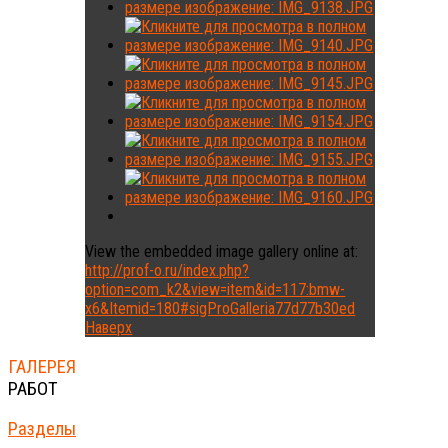
View the embedded image gallery online at:
http://prof-o.ru/index.php?
option=com_k2&view=item&id=117:bmw-
x6&Itemid=180#sigProGalleria77d77b30ed
Наверх
ГАЛЕРЕЯ
РАБОТ
Разделы