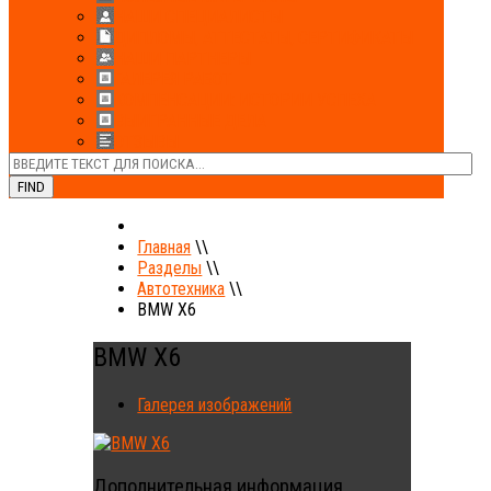
НАШИ СПЕЦИАЛИСТЫ
ДИПЛОМЫ, АТТЕСТАТЫ, СЕРТИФИКАТЫ
НАШИ ПАРТНЕРЫ
ГАЛЕРЕЯ РАБОТ
КОМПЕНСАЦИИ: ИСТОРИИ УСПЕХА
ВЫИГРАННЫЕ ДЕЛА
ОТЗЫВЫ
FIND
Главная
\\
Разделы
\\
Автотехника
\\
BMW X6
BMW X6
Галерея изображений
Дополнительная информация