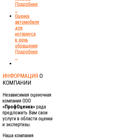
Подробнее
...
Оценка
автомобиля
для
нотариуса
в день
обращения
Подробнее
...
ИНФОРМАЦИЯ
О
КОМПАНИИ
Независимая оценочная
компания ООО
«ПрофОценка»
рада
предложить Вам свои
услуги в области оценки
и экспертизы.
Наша компания