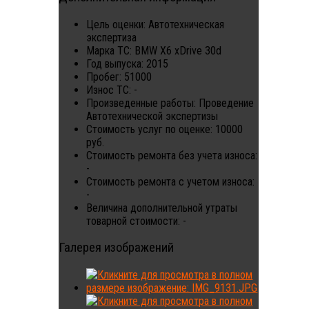
Цель оценки:
Автотехническая
экспертиза
Марка ТС:
BMW X6 xDrive 30d
Год выпуска:
2015
Пробег:
51000
Износ ТС:
-
Произведенные работы:
Проведение
Автотехнической экспертизы
Стоимость услуг по оценке:
10000
руб.
Стоимость ремонта без учета износа:
-
Стоимость ремонта с учетом износа:
-
Величина дополнительной утраты
товарной стоимости:
-
Галерея изображений